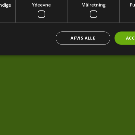
ndige
Ydeevne
Målretning
Fu
AFVIS ALLE
ACC