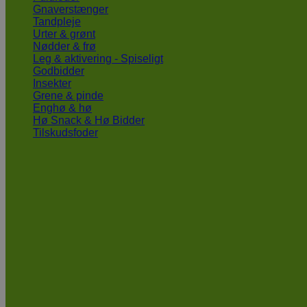
Gnaverstænger
Tandpleje
Urter & grønt
Nødder & frø
Leg & aktivering - Spiseligt
Godbidder
Insekter
Grene & pinde
Enghø & hø
Hø Snack & Hø Bidder
Tilskudsfoder