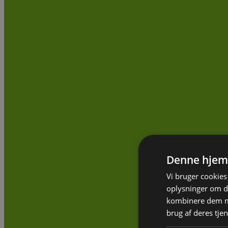
Denne hjem
Vi bruger cookies 
oplysninger om d
kombinere dem me
brug af deres tje