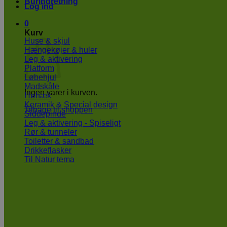
Burindretning
Log ind
0
Kurv
Huse & skjul
Hængekøjer & huler
Leg & aktivering
Platform
Løbehjul
Madskåle
Ingen varer i kurven.
Høhæk
Keramik & Special design
Tilbage til shoppen
Siddepinde
Leg & aktivering - Spiseligt
Rør & tunneler
Toiletter & sandbad
Drikkeflasker
Til Natur tema