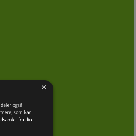
×
i deler også
rtnere, som kan
dsamlet fra din