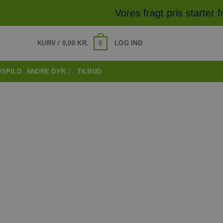
Vores fragt pris starter fr
0
KURV /
0,00
KR.
LOG IND
DSPILD
ANDRE DYR
TILBUD