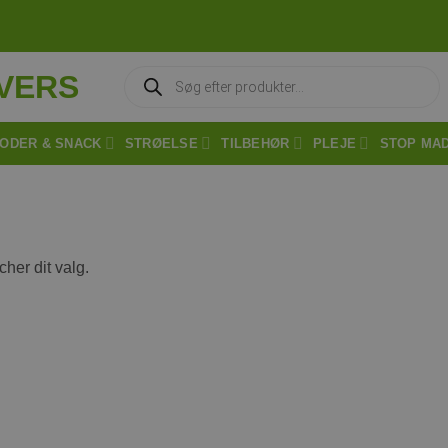
Products
search
ODER & SNACK
STRØELSE
TILBEHØR
PLEJE
STOP MA
cher dit valg.