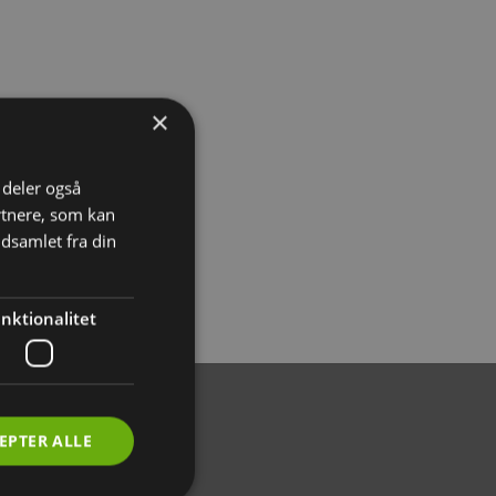
×
i deler også
rtnere, som kan
dsamlet fra din
nktionalitet
EPTER ALLE
205