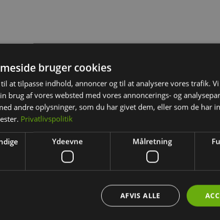
meside bruger cookies
til at tilpasse indhold, annoncer og til at analysere vores trafik. V
in brug af vores websted med vores annoncerings- og analysepa
d andre oplysninger, som du har givet dem, eller som de har in
nester.
Privatlivspolitik
ndige
Ydeevne
Målretning
Fu
 sikkerhed ved tryk webshop
Gnavernes Univers
AFVIS ALLE
ACC
del. Vi er godkendt Via. E-
En del af World Pet Products
rket og Webshop mærket.
Administration: Hedeparken 