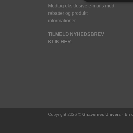
Modtag eksklusive e-mails med
rabatter og produkt
informationer.
TILMELD NYHEDSBREV
KLIK HER.
Copyright 2026 ©
Gnavernes Univers - En d