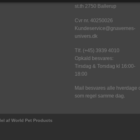
st.th 2750 Ballerup
Cvr nr. 40250026
Kundeservice@gnavernes-
univers.dk
Tlf. (+45) 3939 4010
Opkald besvares:
Tirsdag & Torsdag kl 16:00-
18:00
Mail besvares alle hverdage 
som regel samme dag.
el af World Pet Products