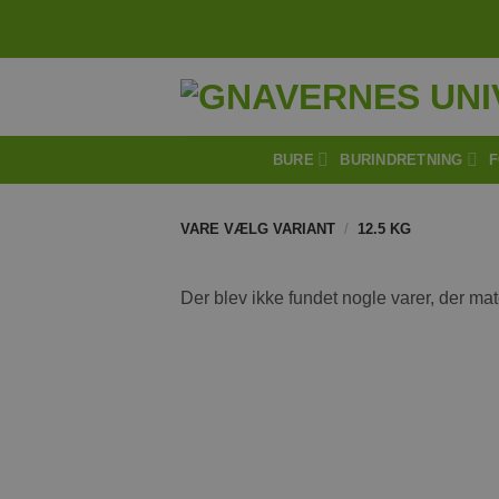
Fortsæt
til
indhold
BURE
BURINDRETNING
F
VARE VÆLG VARIANT
/
12.5 KG
Der blev ikke fundet nogle varer, der mat