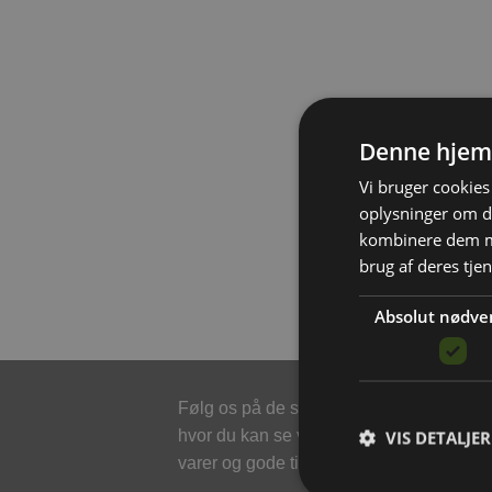
Denne hjem
Vi bruger cookies 
oplysninger om d
kombinere dem me
brug af deres tje
Absolut nødve
Følg os på de sociale medier,
Din
VIS DETALJER
hvor du kan se vores nyeste
han
varer og gode tilbud.
mæ